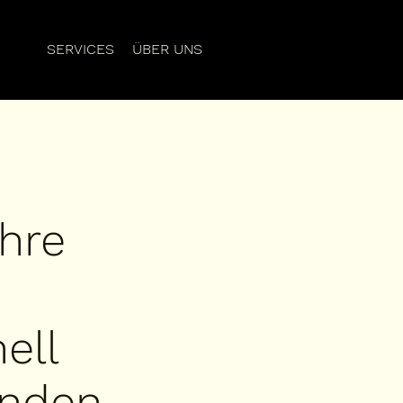
SERVICES
ÜBER UNS
hre
ell
enden