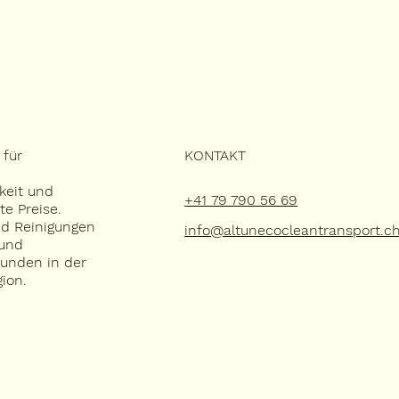
KONTAKT
 für
,
gkeit und
+41 79 790 56 69
te Preise.
d Reinigungen
info@altunecocleantransport.c
 und
unden in der
ion.